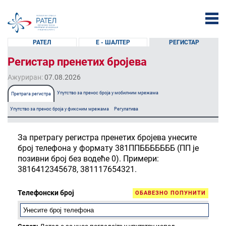
РАТЕЛ
Е - ШАЛТЕР
РЕГИСТАР
Регистар пренетих бројева
Ажуриран:
07.08.2026
Упутство за пренос броја у мобилним мрежама
Претрага регистра
Упутство за пренос броја у фиксним мрежама
Регулатива
За претрагу регистра пренетих бројева унесите
број телефона у формату 381ППБББББББ (ПП је
позивни број без водеће 0). Примери:
3816412345678, 381117654321.
Телефонски број
ОБАВЕЗНО ПОПУНИТИ