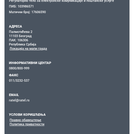
Регулаторно тело за електронске комуникације и поштанске услуге
ПИБ: 103986571
Матични број: 17606590
АДРЕСА
Палмотићева 2
11103 Београд
ПАК: 106306
Република Србија
Локација на мапи града
ИНФОРМАТИВНИ ЦЕНТАР
0800/800-999
ФАКС
011/3232-537
EMAIL
ratel@ratel.rs
УСЛОВИ КОРИШЋЕЊА
Правно обавештење
Политика приватности