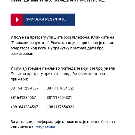
Савет:
Детаље за унос погледајте у упутству испод.
У поље за претрагу упишите број телефона. Кликните на
"Прикажи резултате". Резултат који је приказан је назив
оператора код кога је у тренутку претраге дати број
регистрован.
У случају грешке пажљиво погледајте који сте број унели.
Поље за претрагу прихвата следеће формате уноса -
примери:
381 64 123 4567
381 11 7654 321
381641234567
381117654321
+381641234567
+381117654321
За детаљније информације о томе шта је пренос бројева
кликните на
Регулатива